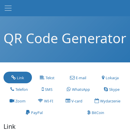
QR Code Generator
Link
Tekst
E-mail
Lokacja
Telefon
SMS
WhatsApp
Skype
Zoom
WI-FI
V-card
Wydarzenie
PayPal
BitCoin
Link